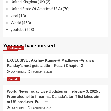
(2)
United Kingdom (UK)
(70)
United State Of America (U.S.A)
(13)
viral
(453)
World
(328)
youtube
You may have missed
Bollywood
EXCLUSIVE : Akshay Kumar-R Madhavan-Ananya
Panday’s next gets a title – Kesari Chapter 2
DUP Editor1
February 3, 2025
Canada
World News Today Live Updates on February 3, 2025 :
From alcohol to firearms: Canada’s tariff list takes aim
at US products. Full list
DUP Editor1
February 3, 2025