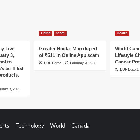
Crime
scam
Health
y Live
Greater Noida: Man duped
World Canc
uary 3,
of ₹51L in Online App scam
Lifestyle C
hol to
Cancer Pre
DUP Editor1
February 3, 2025
 tariff list
DUP Editor1
products.
ruary 3, 2025
orts
Technology
World
Canada