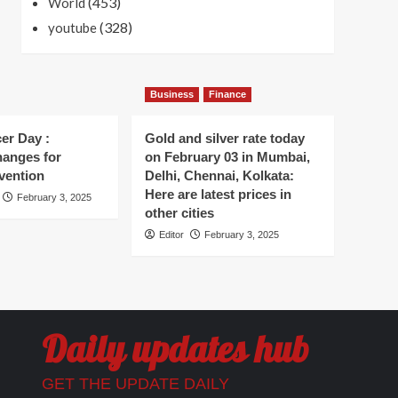
(453)
World
(328)
youtube
Business
Finance
er Day :
Gold and silver rate today
hanges for
on February 03 in Mumbai,
vention
Delhi, Chennai, Kolkata:
Here are latest prices in
February 3, 2025
other cities
Editor
February 3, 2025
Daily updates hub
GET THE UPDATE DAILY