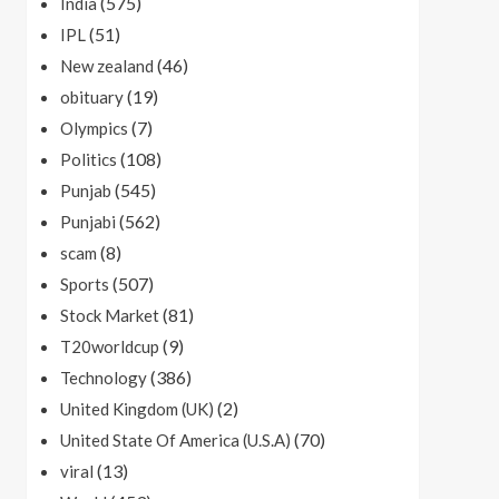
(575)
India
(51)
IPL
(46)
New zealand
(19)
obituary
(7)
Olympics
(108)
Politics
(545)
Punjab
(562)
Punjabi
(8)
scam
(507)
Sports
(81)
Stock Market
(9)
T20worldcup
(386)
Technology
(2)
United Kingdom (UK)
(70)
United State Of America (U.S.A)
(13)
viral