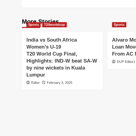
More Stories
Sports
T20worldcup
Sports
India vs South Africa
Alvaro M
Women’s U-19
Loan Move
T20 World Cup Final,
From AC 
Highlights: IND-W beat SA-W
DUP Editor1
by nine wickets in Kuala
Lumpur
Editor
February 3, 2025