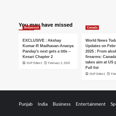
You may have missed
Bollywood
Canada
EXCLUSIVE : Akshay
World News Toda
Kumar-R Madhavan-Ananya
Updates on Febr
Panday’s next gets a title –
2025 : From alco
Kesari Chapter 2
firearms: Canada’s
takes aim at US 
DUP Editor1
February 3, 2025
Full list
DUP Editor1
Feb
Punjab
India
Business
Entertainment
Sp