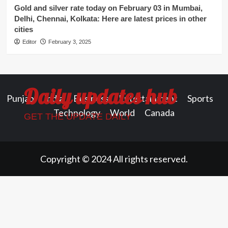
Gold and silver rate today on February 03 in Mumbai,
Delhi, Chennai, Kolkata: Here are latest prices in other
cities
Editor
February 3, 2025
Daily updates hub
Punjab
India
Business
Entertainment
Sports
Technology
World
Canada
GET THE UPDATE DAILY
Copyright © 2024 All rights reserved.