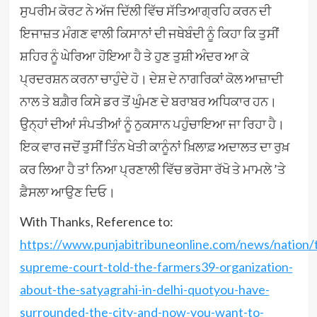
ਸੁਪਰੀਮ ਕੋਰਟ ਨੇ ਅੱਜ ਦਿੱਲੀ ਵਿੱਚ ਸੱਤਿਆਗ੍ਰਹਿ ਕਰਨ ਦੀ
ਇਜਾਜ਼ਤ ਮੰਗਣ ਵਾਲੀ ਕਿਸਾਨਾਂ ਦੀ ਜਥੇਬੰਦੀ ਨੂੰ ਕਿਹਾ ਕਿ ਤੁਸੀਂ
ਸ਼ਹਿਰ ਨੂੰ ਘੇਰਿਆ ਹੋਇਆ ਹੈ ਤੇ ਹੁਣ ਤੁਸ਼ੀ ਅੰਦਰ ਆ ਕੇ
ਪ੍ਰਦਰਸ਼ਨ ਕਰਨਾ ਚਾਹੁੰਦੇ ਹੋ। ਦੇਸ਼ ਦੇ ਨਾਗਰਿਕਾਂ ਕੋਲ ਆਜ਼ਾਦੀ
ਨਾਲ ਤੇ ਬਗ਼ੈਰ ਕਿਸੇ ਡਰ ਤੋਂ ਘੁੰਮਣ ਦੇ ਬਰਾਬਰ ਅਧਿਕਾਰ ਹਨ।
ਉਨ੍ਹਾਂ ਦੀਆਂ ਸੰਪਤੀਆਂ ਨੂੰ ਨੁਕਸਾਨ ਪਹੁੰਚਾਇਆ ਜਾ ਰਿਹਾ ਹੈ।
ਇਕ ਵਾਰ ਜਦੋਂ ਤੁਸੀਂ ਤਿੰਨ ਖੇਤੀ ਕਾਨੂੰਨਾਂ ਖ਼ਿਲਾਫ਼ ਅਦਾਲਤ ਦਾ ਰੁਖ਼
ਕਰ ਲਿਆ ਹੈ ਤਾਂ ਨਿਆ ਪ੍ਰਣਾਲੀ ਵਿੱਚ ਭਰੋਸਾ ਰੱਖੋ ਤੇ ਮਾਮਲੇ ’ਤੇ
ਫ਼ੈਸਲਾ ਆਉਣ ਦਿਓ।
With Thanks, Reference to:
https://www.punjabitribuneonline.com/news/nation/
supreme-court-told-the-farmers39-organization-
about-the-satyagrahi-in-delhi-quotyou-have-
surrounded-the-city-and-now-you-want-to-