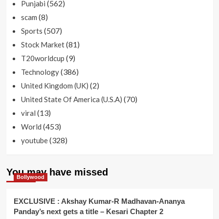
(562)
Punjabi
(8)
scam
(507)
Sports
(81)
Stock Market
(9)
T20worldcup
(386)
Technology
(2)
United Kingdom (UK)
(70)
United State Of America (U.S.A)
(13)
viral
(453)
World
(328)
youtube
You may have missed
Bollywood
EXCLUSIVE : Akshay Kumar-R Madhavan-Ananya
Panday’s next gets a title – Kesari Chapter 2