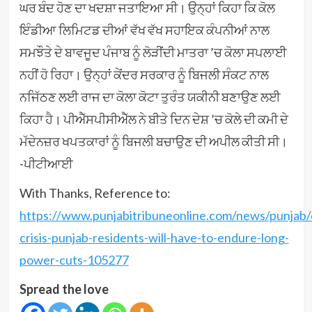
ਘਰ ਬੰਦ ਹੋਣ ਦਾ ਖਦਸ਼ਾ ਜਤਾਇਆ ਸੀ। ਉਨ੍ਹਾਂ ਕਿਹਾ ਕਿ ਕੋਲ
ਇੰਡੀਆ ਲਿਮਿਟਡ ਦੀਆਂ ਵੱਖ ਵੱਖ ਸਹਾਇਕ ਕੰਪਨੀਆਂ ਨਾਲ
ਸਮਝੌਤੇ ਦੇ ਬਾਵਜੂਦ ਪੰਜਾਬ ਨੂੰ ਲੋੜੀਂਦੀ ਮਾਤਰਾ ’ਚ ਕੋਲਾ ਸਪਲਾਈ
ਨਹੀਂ ਹੋ ਰਿਹਾ। ਉਨ੍ਹਾਂ ਕੇਂਦਰ ਸਰਕਾਰ ਨੂੰ ਬਿਜਲੀ ਸੰਕਟ ਨਾਲ
ਨਜਿੱਠਣ ਲਈ ਰਾਜ ਦਾ ਕੋਲਾ ਕੋਟਾ ਤੁਰੰਤ ਯਕੀਨੀ ਬਣਾਉਣ ਲਈ
ਕਿਹਾ ਹੈ। ਪੀਐੱਸਪੀਸੀਐੱਲ ਨੇ ਬੀਤੇ ਦਿਨ ਦੇਸ਼ ’ਚ ਕੋਲੇ ਦੀ ਕਮੀ ਦੇ
ਮੱਦੇਨਜ਼ਰ ਖਪਤਕਾਰਾਂ ਨੂੰ ਬਿਜਲੀ ਬਚਾਉਣ ਦੀ ਅਪੀਲ ਕੀਤੀ ਸੀ।
-ਪੀਟੀਆਈ
With Thanks, Reference to:
https://www.punjabitribuneonline.com/news/punjab/
crisis-punjab-residents-will-have-to-endure-long-
power-cuts-105277
Spread the love