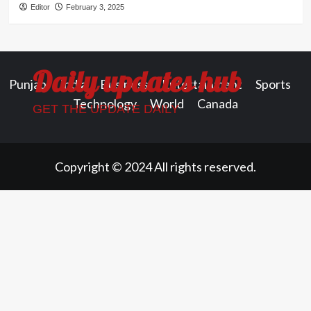
Editor
February 3, 2025
Daily updates hub
Punjab
India
Business
Entertainment
Sports
Technology
World
Canada
GET THE UPDATE DAILY
Copyright © 2024 All rights reserved.