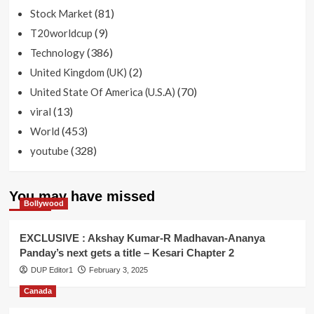
(81)
Stock Market
(9)
T20worldcup
(386)
Technology
(2)
United Kingdom (UK)
(70)
United State Of America (U.S.A)
(13)
viral
(453)
World
(328)
youtube
You may have missed
Bollywood
EXCLUSIVE : Akshay Kumar-R Madhavan-Ananya
Panday’s next gets a title – Kesari Chapter 2
DUP Editor1
February 3, 2025
Canada