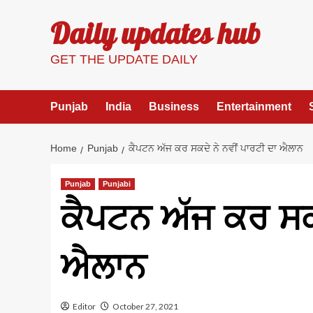
Skip
Daily updates hub
to
content
GET THE UPDATE DAILY
Punjab
India
Business
Entertainment
Home
Punjab
ਕੈਪਟਨ ਅੱਜ ਕਰ ਸਕਦੇ ਨੇ ਨਵੀਂ ਪਾਰਟੀ ਦਾ ਐਲਾਨ
Punjab
Punjabi
ਕੈਪਟਨ ਅੱਜ ਕਰ ਸਕਦ
ਐਲਾਨ
Editor
October 27, 2021