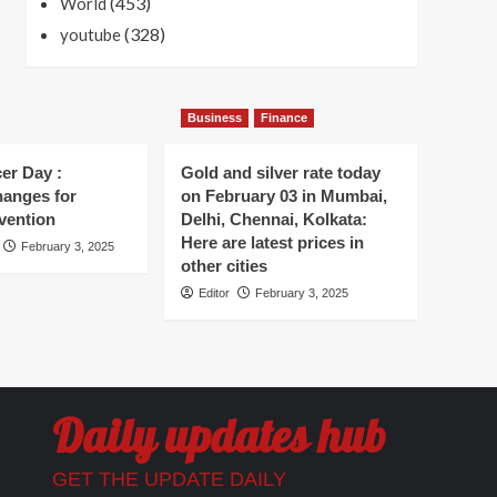
(453)
World
(328)
youtube
Business
Finance
er Day :
Gold and silver rate today
hanges for
on February 03 in Mumbai,
vention
Delhi, Chennai, Kolkata:
Here are latest prices in
February 3, 2025
other cities
Editor
February 3, 2025
Daily updates hub
GET THE UPDATE DAILY