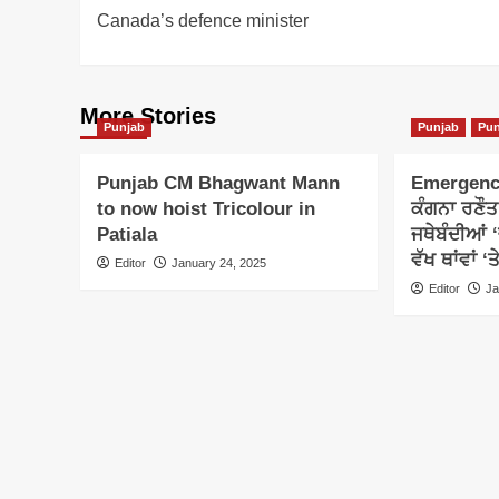
Canada’s defence minister
More Stories
Punjab
Punjab
Pun
Punjab CM Bhagwant Mann
Emergency
to now hoist Tricolour in
ਕੰਗਨਾ ਰਣੌਤ 
Patiala
ਜਥੇਬੰਦੀਆਂ ‘
ਵੱਖ ਥਾਂਵਾਂ ‘
Editor
January 24, 2025
Editor
Ja