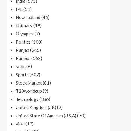
(575)
India
(51)
IPL
(46)
New zealand
(19)
obituary
(7)
Olympics
(108)
Politics
(545)
Punjab
(562)
Punjabi
(8)
scam
(507)
Sports
(81)
Stock Market
(9)
T20worldcup
(386)
Technology
(2)
United Kingdom (UK)
(70)
United State Of America (U.S.A)
(13)
viral