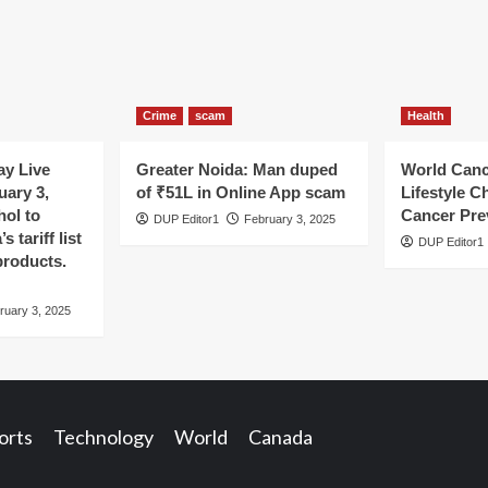
Crime
scam
Health
y Live
Greater Noida: Man duped
World Canc
uary 3,
of ₹51L in Online App scam
Lifestyle C
hol to
Cancer Pre
DUP Editor1
February 3, 2025
 tariff list
DUP Editor1
products.
ruary 3, 2025
orts
Technology
World
Canada