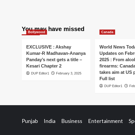
You may have missed
Bollywood
Canada
EXCLUSIVE : Akshay
World News Toda
Kumar-R Madhavan-Ananya
Updates on Febr
Panday’s next gets a title –
2025 : From alco
Kesari Chapter 2
firearms: Canada’s
takes aim at US 
DUP Editor1
February 3, 2025
Full list
DUP Editor1
Feb
Punjab
India
Business
Entertainment
Sp