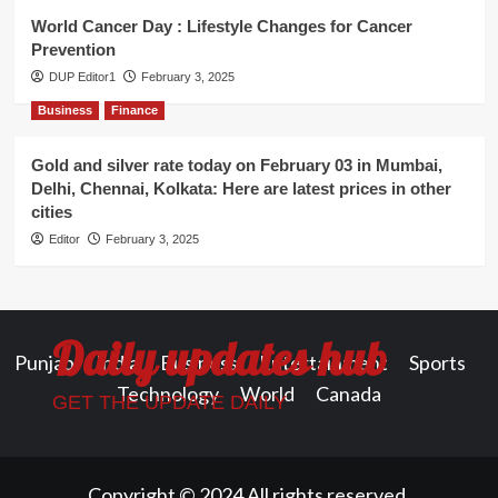
World Cancer Day : Lifestyle Changes for Cancer
Prevention
DUP Editor1
February 3, 2025
Business
Finance
Gold and silver rate today on February 03 in Mumbai,
Delhi, Chennai, Kolkata: Here are latest prices in other
cities
Editor
February 3, 2025
Daily updates hub
Punjab
India
Business
Entertainment
Sports
Technology
World
Canada
GET THE UPDATE DAILY
Copyright © 2024 All rights reserved.