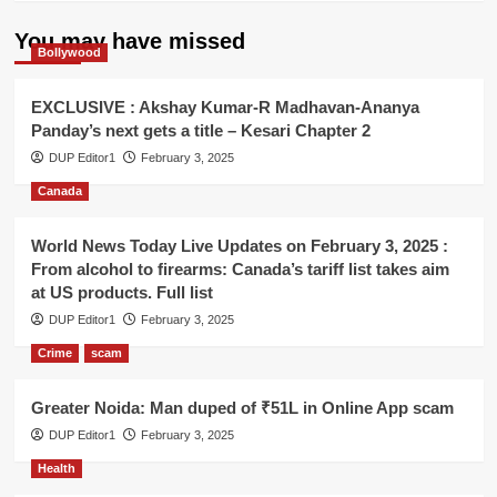
You may have missed
Bollywood
EXCLUSIVE : Akshay Kumar-R Madhavan-Ananya
Panday’s next gets a title – Kesari Chapter 2
DUP Editor1
February 3, 2025
Canada
World News Today Live Updates on February 3, 2025 :
From alcohol to firearms: Canada’s tariff list takes aim
at US products. Full list
DUP Editor1
February 3, 2025
Crime
scam
Greater Noida: Man duped of ₹51L in Online App scam
DUP Editor1
February 3, 2025
Health