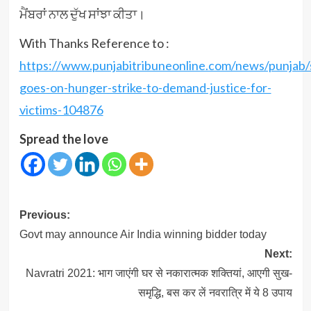
ਮੈਂਬਰਾਂ ਨਾਲ ਦੁੱਖ ਸਾਂਝਾ ਕੀਤਾ।
With Thanks Reference to :
https://www.punjabitribuneonline.com/news/punjab/
goes-on-hunger-strike-to-demand-justice-for-
victims-104876
Spread the love
Post
Previous:
navigation
Govt may announce Air India winning bidder today
Next:
Navratri 2021: भाग जाएंगी घर से नकारात्मक शक्तियां, आएगी सुख-
समृद्धि, बस कर लें नवरात्रि में ये 8 उपाय