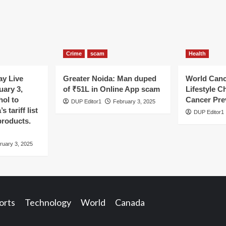
Crime
scam
Health
y Live
Greater Noida: Man duped
World Canc
uary 3,
of ₹51L in Online App scam
Lifestyle C
hol to
Cancer Pre
DUP Editor1
February 3, 2025
 tariff list
DUP Editor1
products.
ruary 3, 2025
orts
Technology
World
Canada