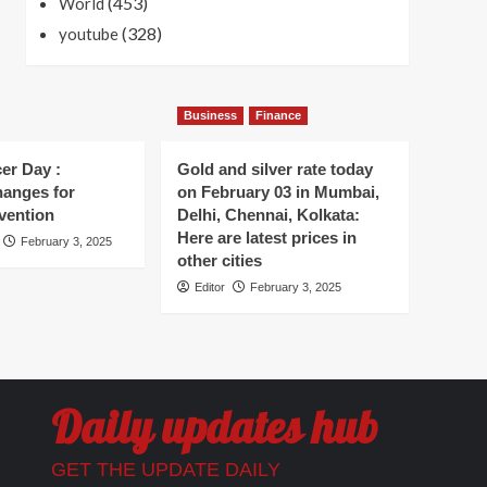
(453)
World
(328)
youtube
Business
Finance
er Day :
Gold and silver rate today
hanges for
on February 03 in Mumbai,
vention
Delhi, Chennai, Kolkata:
Here are latest prices in
February 3, 2025
other cities
Editor
February 3, 2025
Daily updates hub
GET THE UPDATE DAILY