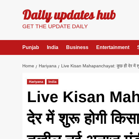
Skip
Daily updates hub
to
content
GET THE UPDATE DAILY
Punjab
India
Business
Entertainment
Home
Hariyana
Live Kisan Mahapanchayat: कुछ ही देर में शुरू
Hariyana
India
Live Kisan Mah
देर में शुरू होगी कि