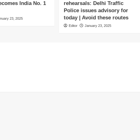
comes India No. 1
rehearsals: Delhi Traffic
Police issues advisory for
today | Avoid these routes
nuary 23, 2025
Editor
January 23, 2025