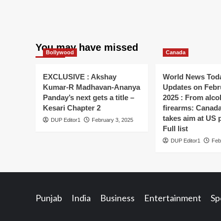
You may have missed
Bollywood
Canada
EXCLUSIVE : Akshay
World News Toda
Kumar-R Madhavan-Ananya
Updates on Febr
Panday’s next gets a title –
2025 : From alco
Kesari Chapter 2
firearms: Canada’s
takes aim at US 
DUP Editor1
February 3, 2025
Full list
DUP Editor1
Feb
Punjab
India
Business
Entertainment
Sp