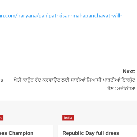
an.com/haryana/panipat-kisan-mahapanchayat-will-
Next:
’s
ਖੇਤੀ ਕਾਨੂੰਨ ਰੱਦ ਕਰਵਾਉਣ ਲਈ ਸਾਰੀਆਂ ਸਿਆਸੀ ਪਾਰਟੀਆਂ ਇਕਜੁੱਟ
ਹੋਣ : ਮਜੀਠੀਆ
s
India
ess Champion
Republic Day full dress