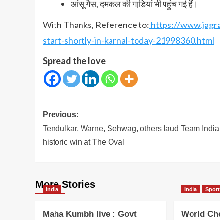
आंसू गैस, दमकल की गाडि़यां भी पहुंच गई हैं।
With Thanks, Reference to:
https://www.jagr
start-shortly-in-karnal-today-21998360.html
Spread the love
Post
Previous:
navigation
Tendulkar, Warne, Sehwag, others laud Team India
historic win at The Oval
More Stories
India
India
Sport
Maha Kumbh live : Govt
World Ch