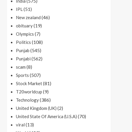
(575)
India
(51)
IPL
(46)
New zealand
(19)
obituary
(7)
Olympics
(108)
Politics
(545)
Punjab
(562)
Punjabi
(8)
scam
(507)
Sports
(81)
Stock Market
(9)
T20worldcup
(386)
Technology
(2)
United Kingdom (UK)
(70)
United State Of America (U.S.A)
(13)
viral