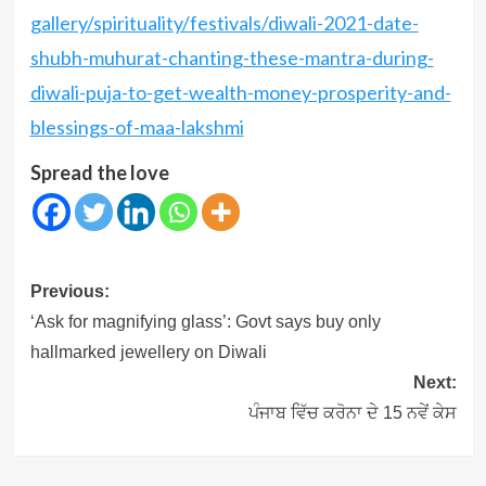
gallery/spirituality/festivals/diwali-2021-date-
shubh-muhurat-chanting-these-mantra-during-
diwali-puja-to-get-wealth-money-prosperity-and-
blessings-of-maa-lakshmi
Spread the love
Post
Previous:
navigation
‘Ask for magnifying glass’: Govt says buy only
hallmarked jewellery on Diwali
Next:
ਪੰਜਾਬ ਵਿੱਚ ਕਰੋਨਾ ਦੇ 15 ਨਵੇਂ ਕੇਸ