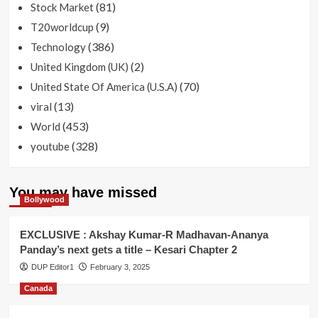
(81)
Stock Market
(9)
T20worldcup
(386)
Technology
(2)
United Kingdom (UK)
(70)
United State Of America (U.S.A)
(13)
viral
(453)
World
(328)
youtube
You may have missed
Bollywood
EXCLUSIVE : Akshay Kumar-R Madhavan-Ananya
Panday’s next gets a title – Kesari Chapter 2
DUP Editor1
February 3, 2025
Canada