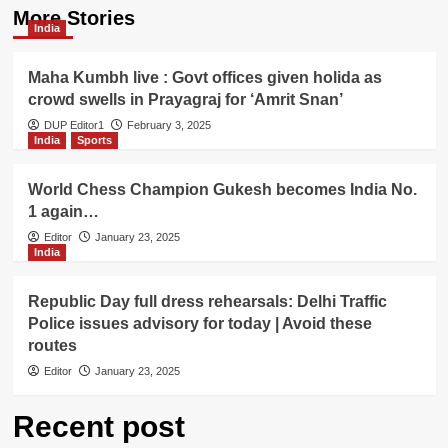
More Stories
India
Maha Kumbh live : Govt offices given holida as
crowd swells in Prayagraj for ‘Amrit Snan’
DUP Editor1
February 3, 2025
India
Sports
World Chess Champion Gukesh becomes India No.
1 again…
Editor
January 23, 2025
India
Republic Day full dress rehearsals: Delhi Traffic
Police issues advisory for today | Avoid these
routes
Editor
January 23, 2025
Recent post