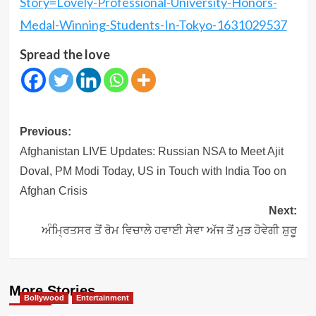
Story=Lovely-Professional-University-Honors-
Medal-Winning-Students-In-Tokyo-1631029537
Spread the love
Post
Previous:
navigation
Afghanistan LIVE Updates: Russian NSA to Meet Ajit
Doval, PM Modi Today, US in Touch with India Too on
Afghan Crisis
Next:
ਅੰਮ੍ਰਿਤਸਰ ਤੋਂ ਰੋਮ ਵਿਚਾਲੇ ਹਵਾਈ ਸੇਵਾ ਅੱਜ ਤੋਂ ਮੁੜ ਹੋਵੇਗੀ ਸ਼ੁਰੂ
More Stories
Bollywood
Entertainment