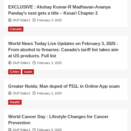
EXCLUSIVE : Akshay Kumar-R Madhavan-Ananya
Panday’s next gets a title – Kesari Chapter 2
DUP Editor1
February 3, 2025
Canada
World News Today Live Updates on February 3, 2025 :
From alcohol to firearms: Canada’s tariff list takes aim
at US products. Full list
DUP Editor1
February 3, 2025
Crime
scam
Greater Noida: Man duped of ₹51L in Online App scam
DUP Editor1
February 3, 2025
Health
World Cancer Day : Lifestyle Changes for Cancer
Prevention
DUP Editor1
February 3, 2025