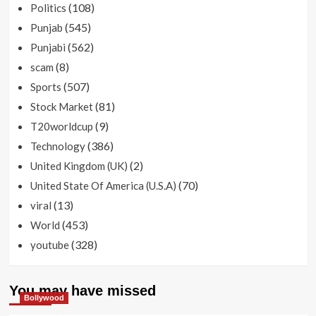
(108)
Politics
(545)
Punjab
(562)
Punjabi
(8)
scam
(507)
Sports
(81)
Stock Market
(9)
T20worldcup
(386)
Technology
(2)
United Kingdom (UK)
(70)
United State Of America (U.S.A)
(13)
viral
(453)
World
(328)
youtube
You may have missed
Bollywood