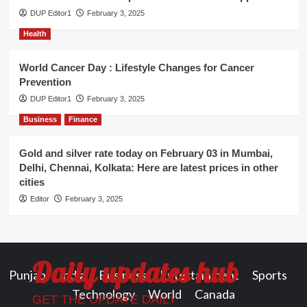
DUP Editor1
February 3, 2025
Health
World Cancer Day : Lifestyle Changes for Cancer
Prevention
DUP Editor1
February 3, 2025
Business
Finance
Gold and silver rate today on February 03 in Mumbai,
Delhi, Chennai, Kolkata: Here are latest prices in other
cities
Editor
February 3, 2025
Daily updates hub
Punjab
India
Business
Entertainment
Sports
Technology
World
Canada
GET THE UPDATE DAILY