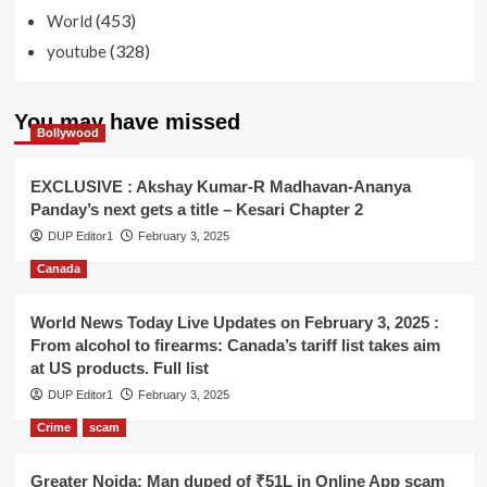
(453)
World
(328)
youtube
You may have missed
Bollywood
EXCLUSIVE : Akshay Kumar-R Madhavan-Ananya
Panday’s next gets a title – Kesari Chapter 2
DUP Editor1
February 3, 2025
Canada
World News Today Live Updates on February 3, 2025 :
From alcohol to firearms: Canada’s tariff list takes aim
at US products. Full list
DUP Editor1
February 3, 2025
Crime
scam
Greater Noida: Man duped of ₹51L in Online App scam