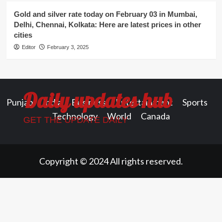
Gold and silver rate today on February 03 in Mumbai,
Delhi, Chennai, Kolkata: Here are latest prices in other
cities
Editor
February 3, 2025
Daily updates hub
Punjab
India
Business
Entertainment
Sports
Technology
World
Canada
GET THE UPDATE DAILY
Copyright © 2024 All rights reserved.