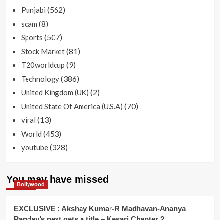
(562)
Punjabi
(8)
scam
(507)
Sports
(81)
Stock Market
(9)
T20worldcup
(386)
Technology
(2)
United Kingdom (UK)
(70)
United State Of America (U.S.A)
(13)
viral
(453)
World
(328)
youtube
You may have missed
Bollywood
EXCLUSIVE : Akshay Kumar-R Madhavan-Ananya
Panday’s next gets a title – Kesari Chapter 2