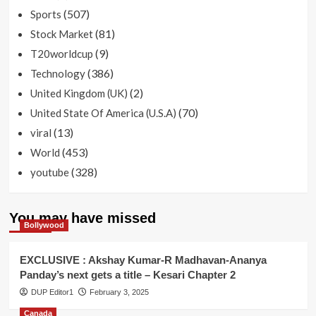
(507)
Sports
(81)
Stock Market
(9)
T20worldcup
(386)
Technology
(2)
United Kingdom (UK)
(70)
United State Of America (U.S.A)
(13)
viral
(453)
World
(328)
youtube
You may have missed
Bollywood
EXCLUSIVE : Akshay Kumar-R Madhavan-Ananya
Panday’s next gets a title – Kesari Chapter 2
DUP Editor1
February 3, 2025
Canada