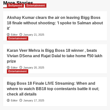
More Stories
Bollywood
Entertainment
Akshay Kumar clears the air on leaving Bigg Boss
18 finale without shooting: ‘I spoke to Salman about
it’
Editor
January 21, 2025
Entertainment
Karan Veer Mehra is Bigg Boss 18 winner , beats
Vivian DSena and Rajat Dalal to take home ₹50 lakh
prize
Editor
January 20, 2025
Entertainment
Bigg Boss 18 Finale LIVE Streaming: When and
where to watch BB18 top contestants battle it out;
check all details
Editor
January 17, 2025