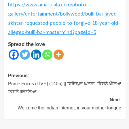
https://www.amarujala.com/photo-
gallery/entertainment/bollywood/bulli-bai-javed-
akhtar-requested-people-to-forgive-18-year-old-
alleged-bulli-bai-mastermind?pageId=5
Spread the love
Post
Previous:
navigation
Prime Focus (LIVE) (1405) || ਫਿਰੋਜ਼ਪੁਰ ਘਟਨਾ -ਕਿਸਨੇ ਖੱਟਿਆ
ਕਿਸਨੇ ਗਵਾਇਆ
Next:
Welcome the Indian Internet, in your mother tongue