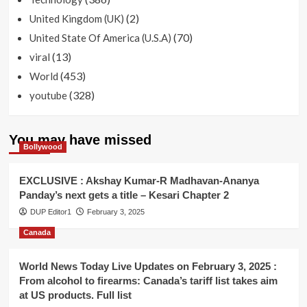
(2)
United Kingdom (UK)
(70)
United State Of America (U.S.A)
(13)
viral
(453)
World
(328)
youtube
You may have missed
Bollywood
EXCLUSIVE : Akshay Kumar-R Madhavan-Ananya
Panday’s next gets a title – Kesari Chapter 2
DUP Editor1
February 3, 2025
Canada
World News Today Live Updates on February 3, 2025 :
From alcohol to firearms: Canada’s tariff list takes aim
at US products. Full list