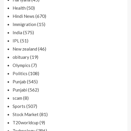
(50)
Health
(670)
Hindi News
(15)
Immigration
(575)
India
(51)
IPL
(46)
New zealand
(19)
obituary
(7)
Olympics
(108)
Politics
(545)
Punjab
(562)
Punjabi
(8)
scam
(507)
Sports
(81)
Stock Market
(9)
T20worldcup
(386)
Technology