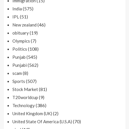
(15)
Immigration
(575)
India
(51)
IPL
(46)
New zealand
(19)
obituary
(7)
Olympics
(108)
Politics
(545)
Punjab
(562)
Punjabi
(8)
scam
(507)
Sports
(81)
Stock Market
(9)
T20worldcup
(386)
Technology
(2)
United Kingdom (UK)
(70)
United State Of America (U.S.A)