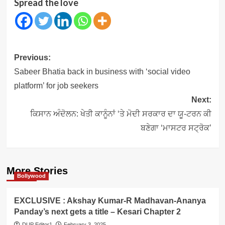
Spread the love
Post
Previous:
navigation
Sabeer Bhatia back in business with ‘social video
platform’ for job seekers
Next:
ਕਿਸਾਨ ਅੰਦੋਲਨ: ਖੇਤੀ ਕਾਨੂੰਨਾਂ ‘ਤੇ ਮੋਦੀ ਸਰਕਾਰ ਦਾ ਯੂ-ਟਰਨ ਕੀ
ਬਣੇਗਾ ‘ਮਾਸਟਰ ਸਟ੍ਰੋਕ’
More Stories
Bollywood
EXCLUSIVE : Akshay Kumar-R Madhavan-Ananya
Panday’s next gets a title – Kesari Chapter 2
DUP Editor1
February 3, 2025