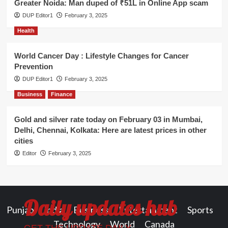
Greater Noida: Man duped of ₹51L in Online App scam
DUP Editor1
February 3, 2025
Health
World Cancer Day : Lifestyle Changes for Cancer
Prevention
DUP Editor1
February 3, 2025
Business
Finance
Gold and silver rate today on February 03 in Mumbai,
Delhi, Chennai, Kolkata: Here are latest prices in other
cities
Editor
February 3, 2025
Daily updates hub
Punjab
India
Business
Entertainment
Sports
Technology
World
Canada
GET THE UPDATE DAILY