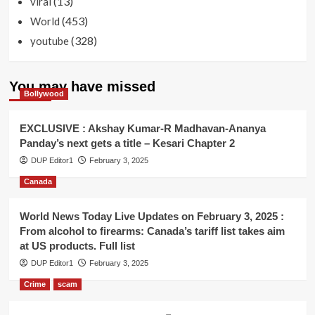
(13)
viral
(453)
World
(328)
youtube
You may have missed
Bollywood
EXCLUSIVE : Akshay Kumar-R Madhavan-Ananya
Panday’s next gets a title – Kesari Chapter 2
DUP Editor1
February 3, 2025
Canada
World News Today Live Updates on February 3, 2025 :
From alcohol to firearms: Canada’s tariff list takes aim
at US products. Full list
DUP Editor1
February 3, 2025
Crime
scam