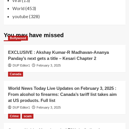
(13)
viral
(453)
World
(328)
youtube
You may have missed
Bollywood
EXCLUSIVE : Akshay Kumar-R Madhavan-Ananya
Panday’s next gets a title – Kesari Chapter 2
DUP Editor1
February 3, 2025
Canada
World News Today Live Updates on February 3, 2025 :
From alcohol to firearms: Canada’s tariff list takes aim
at US products. Full list
DUP Editor1
February 3, 2025
Crime
scam