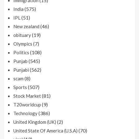
(15)
Immigration
(575)
India
(51)
IPL
(46)
New zealand
(19)
obituary
(7)
Olympics
(108)
Politics
(545)
Punjab
(562)
Punjabi
(8)
scam
(507)
Sports
(81)
Stock Market
(9)
T20worldcup
(386)
Technology
(2)
United Kingdom (UK)
(70)
United State Of America (U.S.A)