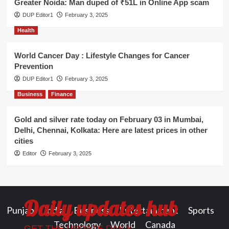
Greater Noida: Man duped of ₹51L in Online App scam
DUP Editor1
February 3, 2025
Health
World Cancer Day : Lifestyle Changes for Cancer
Prevention
DUP Editor1
February 3, 2025
Business
Finance
Gold and silver rate today on February 03 in Mumbai,
Delhi, Chennai, Kolkata: Here are latest prices in other
cities
Editor
February 3, 2025
Daily updates hub
Punjab
India
Business
Entertainment
Sports
Technology
World
Canada
GET THE UPDATE DAILY