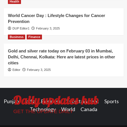
Health
World Cancer Day : Lifestyle Changes for Cancer
Prevention
DUP Editor1
February 3, 2025
Business
Finance
Gold and silver rate today on February 03 in Mumbai,
Delhi, Chennai, Kolkata: Here are latest prices in other
cities
Editor
February 3, 2025
Daily updates hub
Punjab
India
Business
Entertainment
Sports
Technology
World
Canada
GET THE UPDATE DAILY