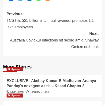
Post
Previous:
navigation
TCS hits $25 billion in annual revenue, promotes 1.1
lakh employees
Next:
Australia Covid-19 infections hit record amid runaway
Omicro outbreak
More Stories
Bollywood
EXCLUSIVE : Akshay Kumar-R Madhavan-Ananya
Panday’s next gets a title – Kesari Chapter 2
DUP Editor1
February 3, 2025
Bollywood