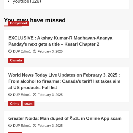
(328)
youtube
You may have missed
Bollywood
EXCLUSIVE : Akshay Kumar-R Madhavan-Ananya
Panday’s next gets a title – Kesari Chapter 2
DUP Editor1
February 3, 2025
Canada
World News Today Live Updates on February 3, 2025 :
From alcohol to firearms: Canada’s tariff list takes aim
at US products. Full list
DUP Editor1
February 3, 2025
Crime
scam
Greater Noida: Man duped of ₹51L in Online App scam
DUP Editor1
February 3, 2025