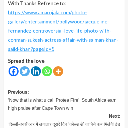
With Thanks Refrence to:
https://www.amarujala.com/photo-
gallery/entertainment/bollywood/jacqueline-
fernandez-controversial-love-life-photo-with-
conman-sukesh-actress-affair-with-salman-khan-
sajid-khan?pageId=5
Spread the love
Post
Previous:
navigation
‘Now that is what u call Protea Fire’: South Africa earn
high praise after Cape Town win
Next:
दिल्ली-एनसीआर में लगातार दूसरे दिन ‘कोल्ड डे’ जानिये कब मिलेगी ठंड