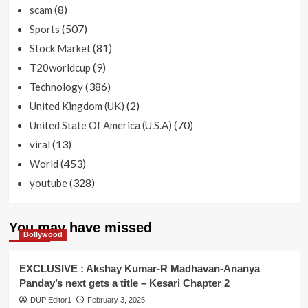
(8)
scam
(507)
Sports
(81)
Stock Market
(9)
T20worldcup
(386)
Technology
(2)
United Kingdom (UK)
(70)
United State Of America (U.S.A)
(13)
viral
(453)
World
(328)
youtube
You may have missed
Bollywood
EXCLUSIVE : Akshay Kumar-R Madhavan-Ananya
Panday’s next gets a title – Kesari Chapter 2
DUP Editor1
February 3, 2025